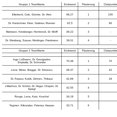
Gruppe 1 TeamName
Endstand
Plazierung
Clubpunkt
Ellerbeck, Cole, Grünke, Dr. Hein
68,27
1
150
Dr. Kretschmer, Klein, Galimov, Roemer
62,5
2
90
Mattsson, Kreisberger, Hornbrook, Dr. Wolff
48,22
3
-
Dr. Gleisberg, Szauer, Nördinger, Friedmann
39,01
4
-
Gruppe 2 TeamName
Endstand
Plazierung
Clubpunkt
Ingo Lüßmann, Dr. Georgiades
70,38
1
70
Smykalla, Dr. Schneider
Lena, Weisz, Bragge, Dr. Stroescu
48,37
2
42
Dr. Passov, Kubik, Dehren, Thibaut
42,69
3
26
v.Malchus, Dr. Schirm, Dr. Höger, Chapiro, Dr.
42,55
4
Spiegl
Runge, Lena, Katz, Koschel
34,19
5
Tegmen, Kilicarslan, Felemur, Hassan
33,71
6